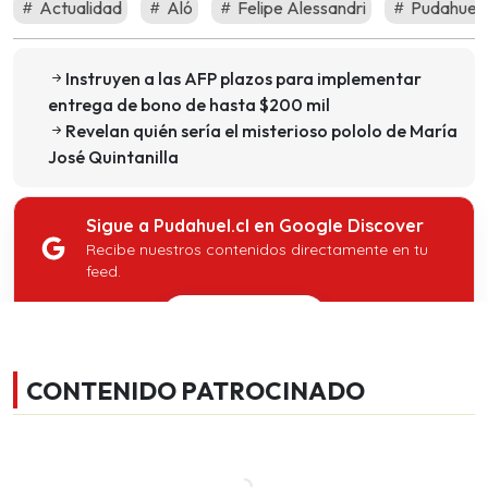
Actualidad
Aló
Felipe Alessandri
Pudahuel
Instruyen a las AFP plazos para implementar
entrega de bono de hasta $200 mil
Revelan quién sería el misterioso pololo de María
José Quintanilla
Sigue a Pudahuel.cl en Google Discover
Recibe nuestros contenidos directamente en tu
feed.
Seguir en Google
CONTENIDO PATROCINADO
Revisa
aquí lo último
de pudahuel.cl