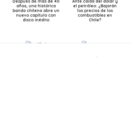
Después de más de 40
Ante caída del dólar y
años, una histórica
el petróleo: ¿Bajarán
banda chilena abre un
los precios de los
nuevo capítulo con
combustibles en
disco inédito
Chile?
El Teleférico
Lanzaron un éxito
Bicentenario revela
gigante en los 90, se
un detalle clave: así
separaron y hoy
funcionará el viaje de
lanzan su primera
13 minutos entre
canción en 28 años:
Providencia y
Así es como suena