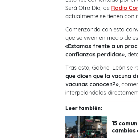
Será Otro Día, de
Radio Con
actualmente se tienen con r
Comenzando con esta conver
que se viven en medio de e
«Estamos frente a un proc
confianzas perdidas»
, deta
Tras esto, Gabriel León se r
que dicen que la vacuna d
vacunas conocen?»
, comen
interpelándolos directament
Leer también:
15 comuna
cambios e