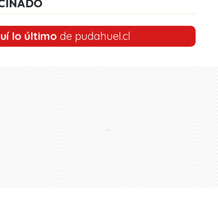
CINADO
uí lo último
de pudahuel.cl