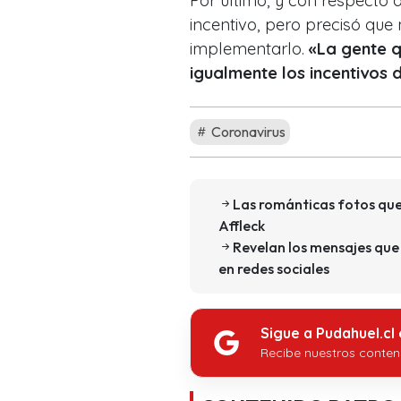
Por último, y con respecto 
incentivo, pero precisó qu
implementarlo.
«La gente q
igualmente los incentivos 
Coronavirus
Las románticas fotos que 
Affleck
Revelan los mensajes que
en redes sociales
Sigue a Pudahuel.cl
Recibe nuestros conten