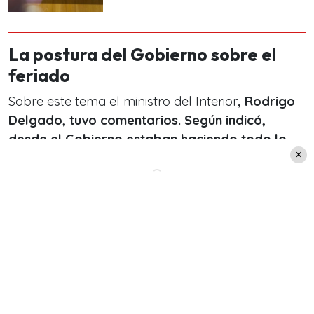
La postura del Gobierno sobre el
feriado
Sobre este tema el ministro del Interior
, Rodrigo
Delgado, tuvo comentarios. Según indicó,
desde el Gobierno estaban haciendo todo lo
posible para que el lunes 21 sea feriado.
«Estamos haciendo todo lo posible. Acabo de
tener una conversación con
la ministra Rubilar,
se están haciendo todas las gestiones para
poder hacerlo lo antes posible»
, planteó
Delgado
.