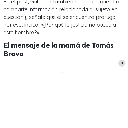
En el post, Gutiérrez también reconoció que ella
comparte información relacionada al sujeto en
cuestión y señaló que él se encuentra prófugo.
Por eso, indicó: «¿Por qué la justicia no busca a
este hombre?».
El mensaje de la mamá de Tomás
Bravo
Para finalizar sus palabras en su cuenta de
Instagram, Estefanía Gutiérrez entregó un
mensaje relacionado a la pérdida de su hijo y a
su falta de temor ante esto.