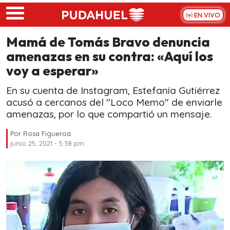
Skip to main content
EN VIVO
Mamá de Tomás Bravo denuncia
amenazas en su contra: «Aquí los
voy a esperar»
En su cuenta de Instagram, Estefanía Gutiérrez
acusó a cercanos del "Loco Memo" de enviarle
amenazas, por lo que compartió un mensaje.
Por
Rosa Figueroa
junio 25, 2021 - 5:38 pm