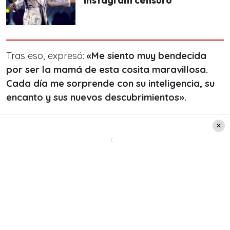
Tras eso, expresó:
«Me siento muy bendecida
por ser la mamá de esta cosita maravillosa.
Cada día me sorprende con su inteligencia, su
encanto y sus nuevos descubrimientos».
Para finalizar con sus palabras sobre su hija
Amayra, Blanquita Nieves escribió: «
Ser mamá de
Amayra es el mejor regalo que me ha dado el
universo
y agradezco poder experimentar este
amor inmenso e ilimitado. Sin duda hace 2 años
mi corazón se expandió».