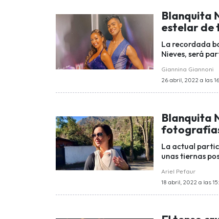
Blanquita N
estelar de 
La recordada b
Nieves, será pa
Giannina Giannoni
26 abril, 2022 a las 1
Blanquita N
fotografías
La actual parti
unas tiernas pos
Ariel Pefaur
18 abril, 2022 a las 15