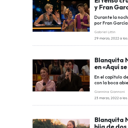
El tenso cr
y Fran Gar
Durante la noche
por Fran García
Gabriel Littin
29 marzo, 2022 a las
Blanquita 
en «Aquí se
En el capítulo d
con la boca abi
Giannina Giannoni
23 marzo, 2022 a las 
Blanquita 
hija de dos