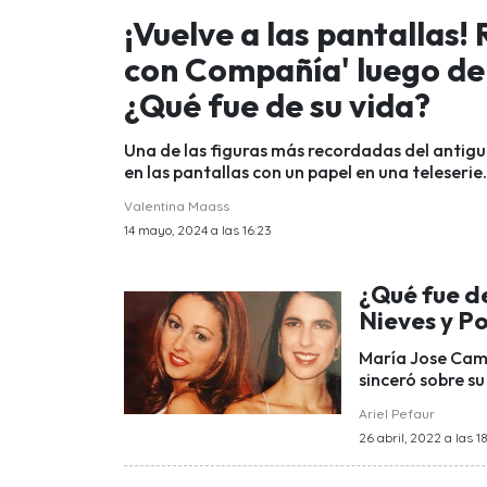
¡Vuelve a las pantallas
con Compañía' luego de 
¿Qué fue de su vida?
Una de las figuras más recordadas del antig
en las pantallas con un papel en una teleserie.
Valentina Maass
14 mayo, 2024 a las 16:23
¿Qué fue de
Nieves y P
María Jose Camp
sinceró sobre s
Ariel Pefaur
26 abril, 2022 a las 1