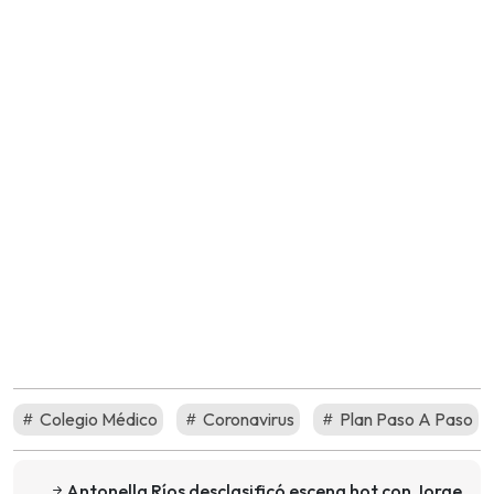
Colegio Médico
Coronavirus
Plan Paso A Paso
Antonella Ríos desclasificó escena hot con Jorge