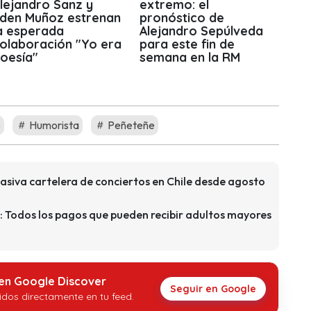
lejandro Sanz y
extremo: el
den Muñoz estrenan
pronóstico de
a esperada
Alejandro Sepúlveda
olaboración "Yo era
para este fin de
oesía"
semana en la RM
o
Humorista
Peñeteñe
asiva cartelera de conciertos en Chile desde agosto
: Todos los pagos que pueden recibir adultos mayores
 en Google Discover
Seguir en Google
idos directamente en tu feed.