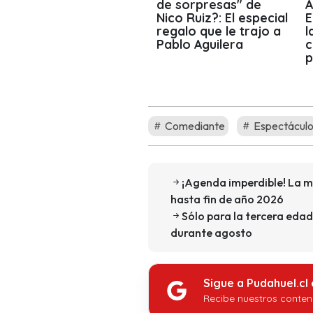
de sorpresas" de
A
Nico Ruiz?: El especial
E
regalo que le trajo a
l
Pablo Aguilera
c
p
Comediante
Espectácul
¡Agenda imperdible! La m
hasta fin de año 2026
Sólo para la tercera edad
durante agosto
Sigue a Pudahuel.cl
Recibe nuestros conten