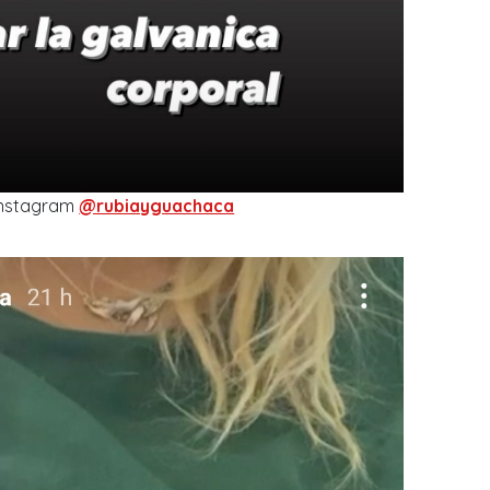
Instagram
@rubiayguachaca