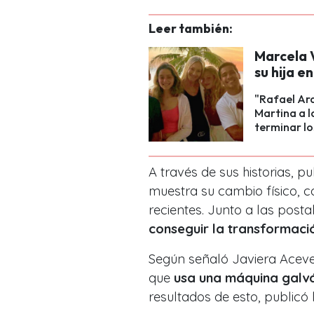
Leer también:
Marcela 
su hija e
"Rafael Ara
Martina a l
terminar lo
A través de sus historias, p
muestra su cambio físico, 
recientes. Junto a las posta
conseguir la transformaci
Según señaló Javiera Aceve
que
usa una máquina galv
resultados de esto, publicó 