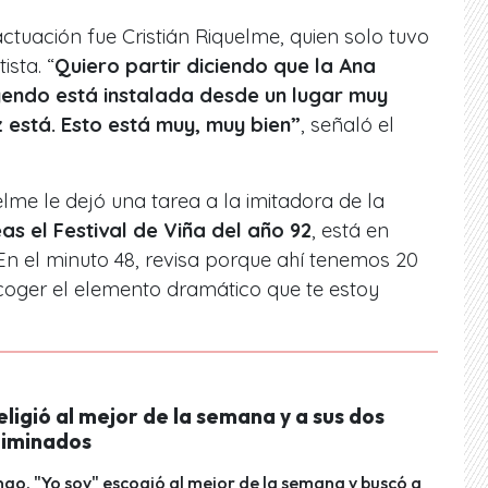
ctuación fue Cristián Riquelme, quien solo tuvo
sta. “
Quiero partir diciendo que la Ana
yendo está instalada desde un lugar muy
 está. Esto está muy, muy bien”
, señaló el
lme le dejó una tarea a la imitadora de la
as el Festival de Viña del año 92
, está en
En el minuto 48, revisa porque ahí tenemos 20
oger el elemento dramático que te estoy
eligió al mejor de la semana y a sus dos
liminados
go, "Yo soy" escogió al mejor de la semana y buscó a