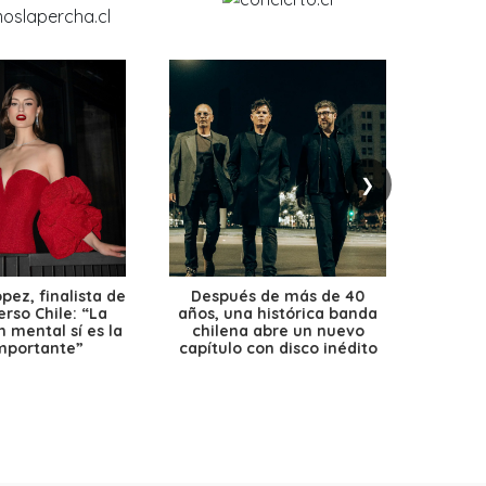
❯
ez, finalista de
Después de más de 40
Ante 
erso Chile: “La
años, una histórica banda
petr
 mental sí es la
chilena abre un nuevo
precio
mportante”
capítulo con disco inédito