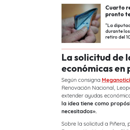
Cuarto r
pronto t
"La diputad
durante los
retiro del 1
La solicitud de 
económicas en
Según consigna
Meganotic
Renovación Nacional, Leopol
extender ayudas económica
la idea tiene como propós
necesitados».
Sobre la solicitud a Piñera