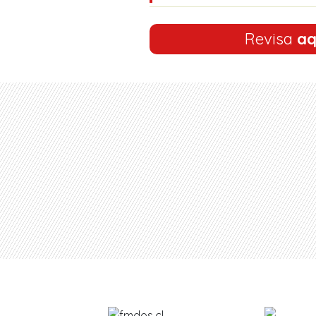
Revisa
aq