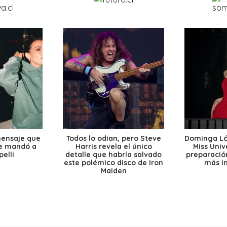
mensaje que
Todos lo odian, pero Steve
Dominga Lóp
le mandó a
Harris revela el único
Miss Univ
elli
detalle que habría salvado
preparación
este polémico disco de Iron
más i
Maiden