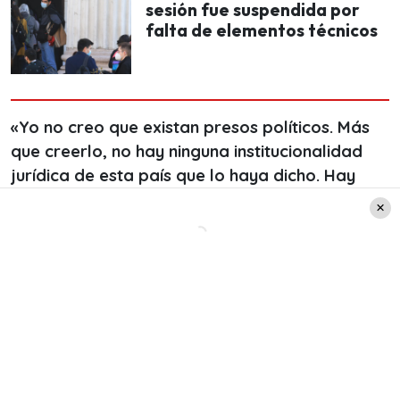
sesión fue suspendida por
falta de elementos técnicos
«Yo no creo que existan presos políticos. Más
que creerlo, no hay ninguna institucionalidad
jurídica de esta país que lo haya dicho. Hay
gente detenida por porte de drogas, que
destruyó pymes»
, partió señalando el
aspirante
a La Moneda.
Tras eso, Sichel mencionó:
«Dejemos que los
tribunales y los otros poderes del Estado
hagan su trabajo. Instituciones como la
Convención Constitucional tienen que dejar de
presionar».