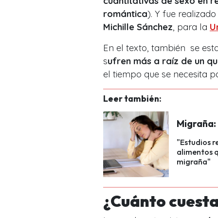
cuantitativas de sexo en r
romántica
). Y fue realizad
Michille Sánchez
, para la
U
En el texto, también se es
s
ufren más a raíz de un q
el tiempo que se necesita p
Leer también:
Migraña: 
"Estudios r
alimentos q
migraña"
¿Cuánto cuesta