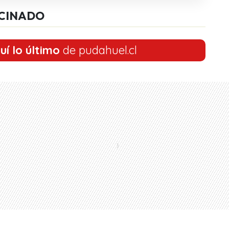
CINADO
uí lo último
de pudahuel.cl