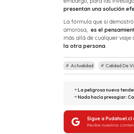
embargo, para las investig
presentan una solución ef
La fórmula que sí demostró 
amorosa,
es el pensamient
más allá de cualquier viaje 
la otra persona
.
Actualidad
Calidad De V
La peligrosa nueva tende
Nada hacía presagiar: Car
Sigue a Pudahuel.cl
Recibe nuestros conten