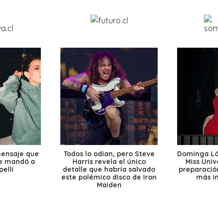
mensaje que
Todos lo odian, pero Steve
Dominga Lóp
le mandó a
Harris revela el único
Miss Univ
elli
detalle que habría salvado
preparación
este polémico disco de Iron
más i
Maiden