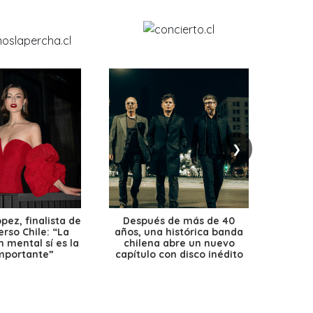
❯
ez, finalista de
Después de más de 40
Ante 
erso Chile: “La
años, una histórica banda
petr
 mental sí es la
chilena abre un nuevo
precio
mportante”
capítulo con disco inédito