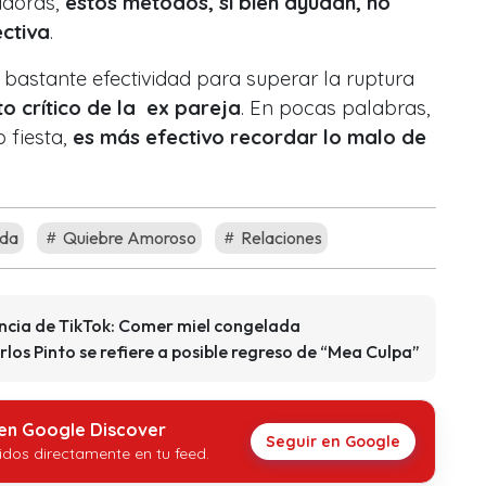
adoras,
estos métodos, si bien ayudan, no
ectiva
.
bastante efectividad para superar la ruptura
o crítico de la ex pareja
. En pocas palabras,
o fiesta,
es más efectivo recordar lo malo de
ida
Quiebre Amoroso
Relaciones
ncia de TikTok: Comer miel congelada
los Pinto se refiere a posible regreso de “Mea Culpa”
 en Google Discover
Seguir en Google
idos directamente en tu feed.