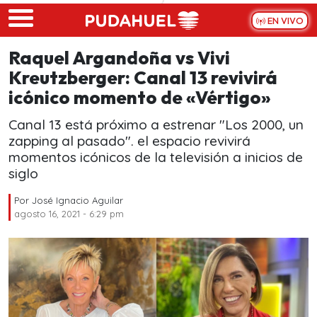
Skip to main content
EN VIVO
Raquel Argandoña vs Vivi
Kreutzberger: Canal 13 revivirá
icónico momento de «Vértigo»
Canal 13 está próximo a estrenar "Los 2000, un
zapping al pasado". el espacio revivirá
momentos icónicos de la televisión a inicios de
siglo
Por
José Ignacio Aguilar
agosto 16, 2021 - 6:29 pm