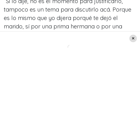
“Si lo dije, no es el momento para justificarlo,
tampoco es un tema para discutirlo acá. Porque
es lo mismo que yo dijera porqué te dejó el
marido, sí por una prima hermana o por una
hermana. Creo que no es lógico discutirlo”, lanzó
Argandoña.
Ante tal ataque Vivi no tuvo otra salida que contar
la verdad y asumir la infidelidad y que su marido
la dejó por una prima. Cabe destacar que dicho
momento marcó 50 puntos de rating.