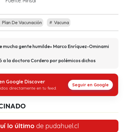
Fuente: Minsal
Plan De Vacunación
Vacuna
 que mucha gente humilde» Marco Enríquez-Ominami
ó a la doctora Cordero por polémicos dichos
 en Google Discover
Seguir en Google
idos directamente en tu feed.
CINADO
uí lo último
de pudahuel.cl