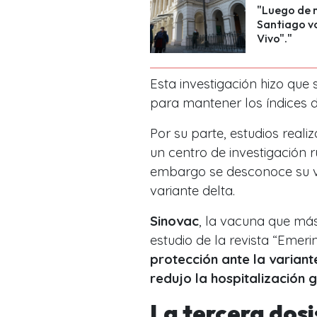
"Luego de m
Santiago vo
Vivo"."
Esta investigación hizo que 
para mantener los índices d
Por su parte, estudios real
un centro de investigación r
embargo se desconoce su ve
variante delta.
Sinovac
, la vacuna que más
estudio de la revista “Emeri
protección ante la variant
redujo la hospitalización 
La tercera dosi