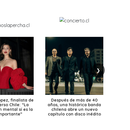
❯
ez, finalista de
Después de más de 40
Ante 
erso Chile: “La
años, una histórica banda
petr
 mental sí es la
chilena abre un nuevo
precio
mportante”
capítulo con disco inédito