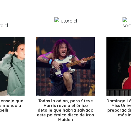
mensaje que
Todos lo odian, pero Steve
Dominga Lóp
le mandó a
Harris revela el único
Miss Univ
elli
detalle que habría salvado
preparación
este polémico disco de Iron
más i
Maiden