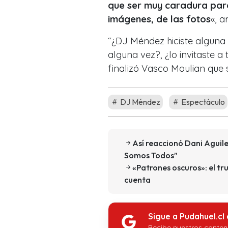
que ser muy caradura para
imágenes, de las fotos
«, a
“¿DJ Méndez hiciste alguna 
alguna vez?, ¿lo invitaste a 
finalizó Vasco Moulian que 
DJ Méndez
Espectáculo
Así reaccionó Dani Aguile
Somos Todos”
«Patrones oscuros»: el tr
cuenta
Sigue a Pudahuel.cl
Recibe nuestros conten