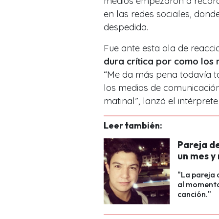
medios empezaron a recordar
en las redes sociales, don
despedida.
Fue ante esta ola de reacc
dura crítica por como los
“Me da más pena todavía to
los medios de comunicación 
matinal”, lanzó el intérprete
Leer también:
Pareja de
un mes y
"La pareja 
al momento
canción."