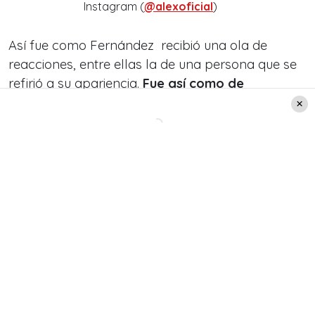
Instagram (
@alexoficial
)
Así fue como Fernández recibió una ola de
reacciones, entre ellas la de una persona que se
refirió a su apariencia.
Fue así como de
inmediato él respondió. “Quisiera verte en gira,
con presiones personales para ver cómo te
verías tú…”
, dijo en su comentario que hizo
sorprender a sus seguidores.