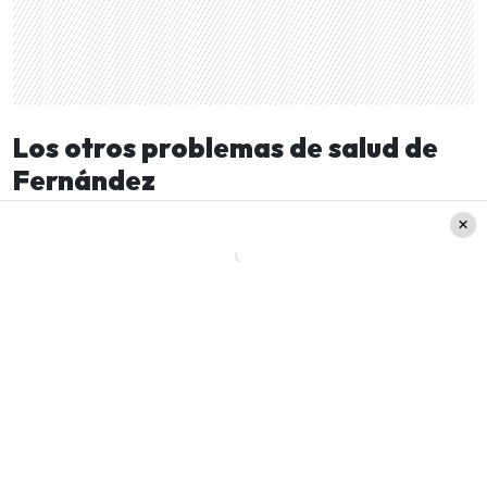
Los otros problemas de salud de
Fernández
A inicios de julio, el cantante
ya había sido
operado de la vejiga
. En dicha ocasión, el
llamado
“Charro de Huentitán”
había
despertado la preocupación de sus seguidores.
Es más, en la ocasión se esparció el rumor que el
cantante
se había contagiado de Covid–
19 y
que había sido internado por eso.
Sin embargo, esta información fue desmentida
por uno de sus hijos, Gerardo Fernández, quien