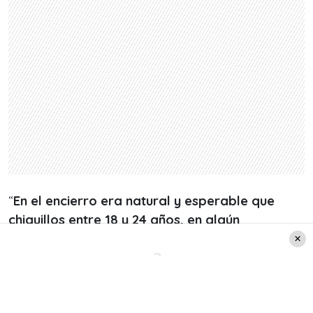
“
En el encierro era natural y esperable que
chiquillos entre 18 y 24 años, en algún
momento, pudiesen experimentar
. ¿Cómo les
podía yo prohibir que tuvieran un acercamiento
sexual? Luego, ¿le podíamos quitar la libertad de
tomar precauciones?”, señaló el productor.