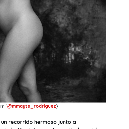
am (
@mmayte_rodriguez
)
, un recorrido hermoso junto a