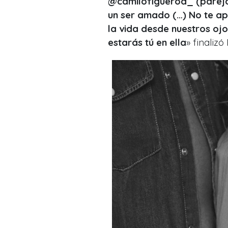
@camilofigueroa_ (pareja 
un ser amado (…) No te a
la vida desde nuestros oj
estarás tú en ella
» finalizó