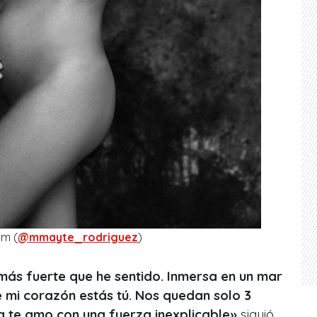
am (
@mmayte_rodriguez
)
más fuerte que he sentido. Inmersa en un mar
e mi corazón estás tú. Nos quedan solo 3
 te amo con una fuerza inexplicable»
siguió