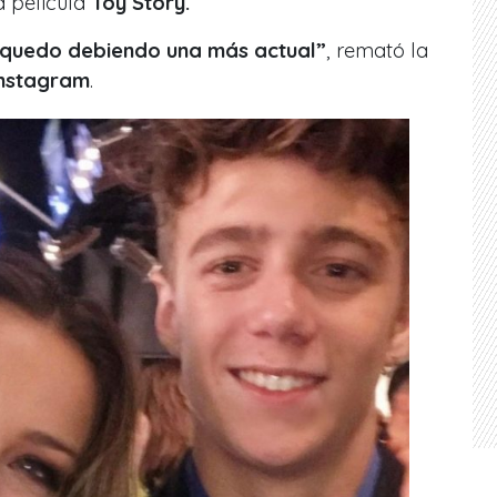
a película
Toy Story.
, quedo debiendo una más actual”
, remató la
Instagram
.