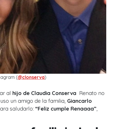
tagram (
@clonserva
)
tar al
hijo de Claudia Conserva
Renato no
uso un amigo de la familia,
Giancarlo
para saludarlo:
“Feliz cumple Renaaaa”
,