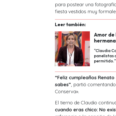
para postear una fotografí
fiesta vestidos muy formale
Leer también:
Amor de 
hermana 
"Claudia Co
panelistas 
permitido."
“Feliz cumpleaños Renato 
sabes”
, partió comentando
Conserva».
El tierno de Claudio continu
cuando eras chico: No exi