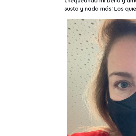
chequeando mi bello y am
susto y nada más! Los quier