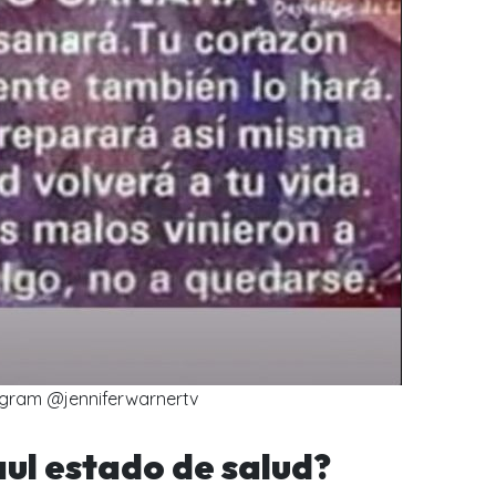
agram @jenniferwarnertv
aul estado de salud?