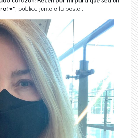
ado corazón! Recen por mí para que sea un
o! ♥️”
, publicó junto a la postal.