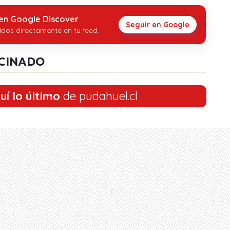
 en Google Discover
Seguir en Google
idos directamente en tu feed.
CINADO
uí lo último
de pudahuel.cl