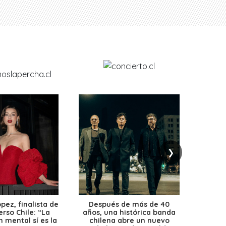
❯
ez, finalista de
Después de más de 40
Ante 
erso Chile: “La
años, una histórica banda
petr
 mental sí es la
chilena abre un nuevo
precio