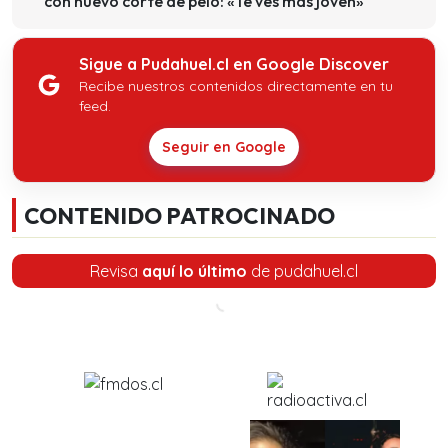
con nuevo corte de pelo: «Te ves más joven»
Sigue a Pudahuel.cl en Google Discover
Recibe nuestros contenidos directamente en tu
feed.
Seguir en Google
CONTENIDO PATROCINADO
Revisa
aquí lo último
de pudahuel.cl