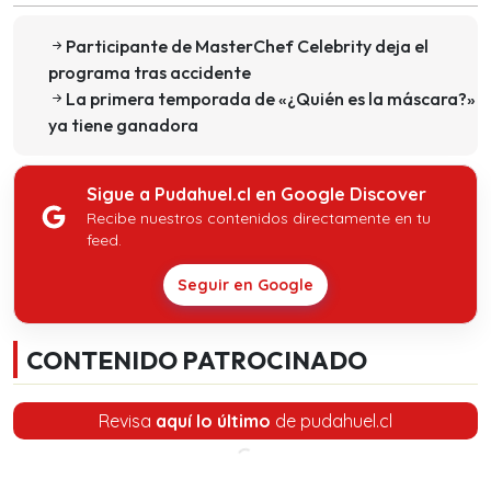
Participante de MasterChef Celebrity deja el
programa tras accidente
La primera temporada de «¿Quién es la máscara?»
ya tiene ganadora
Sigue a Pudahuel.cl en Google Discover
Recibe nuestros contenidos directamente en tu
feed.
Seguir en Google
CONTENIDO PATROCINADO
Revisa
aquí lo último
de pudahuel.cl