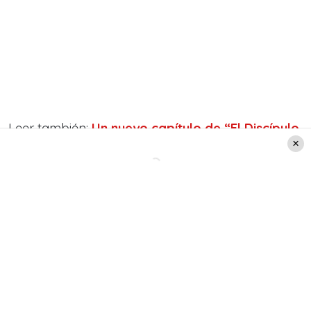
Leer también:
Un nuevo capítulo de “El Discípulo
del Chef” deja otro eliminado
Leer también:
José Miguel Viñuela celebró
su cumpleaños junto a
diversos famosos