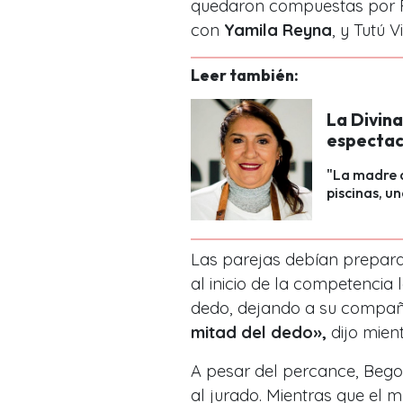
quedaron compuestas por Fe
con
Yamila Reyna
, y Tutú 
Leer también:
La Divin
espectac
"La madre d
piscinas, un
Las parejas debían prepara
al inicio de la competencia
dedo, dejando a su compañe
mitad del dedo»,
dijo mien
A pesar del percance, Bego
al jurado. Mientras que el 