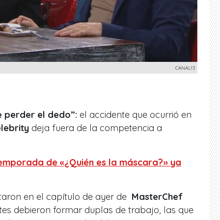
CANAL13
e perder el dedo”:
el accidente que ocurrió en
lebrity
deja fuera de la competencia a
temporada de «¿Quién es la máscara?» ya
ntaron en el capítulo de ayer de
MasterChef
ntes debieron formar duplas de trabajo, las que