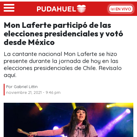
Skip to main content
EN VIVO
Mon Laferte participó de las
elecciones presidenciales y votó
desde México
La cantante nacional Mon Laferte se hizo
presente durante la jornada de hoy en las
elecciones presidenciales de Chile. Revísalo
aquí.
Por
Gabriel Littin
noviembre 21, 2021 - 9:46 pm