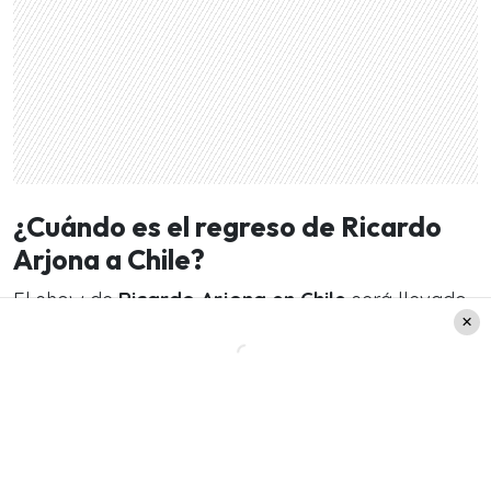
¿Cuándo es el regreso de Ricardo
Arjona a Chile?
El show de
Ricardo Arjona en Chile
será llevado
a cabo el 23 de agosto del año 2022.
¿Dónde será el concierto de
Ricardo Arjona en Chile?
La cita con el cantante guatemalteco es en el
Movistar Arena de Santiago de Chile.
Está