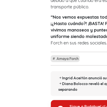
debido a que cuando era est
transporte público.
“Nos vemos expuestas todos
¡¿Hasta cuándo?! ¡BASTA! 
vivimos manoseos y punteo
uniforme siendo molestada
Forch en sus redes sociales.
Amaya Forch
Ingrid Aceitón anunció 
Diana Bolocco reveló el 
separando
Sigue a Pudahuel.cl