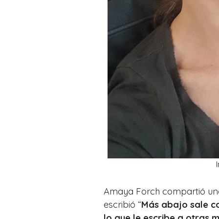
Amaya Forch compartió una c
escribió “
Más abajo sale co
lo que le escribe a otras 