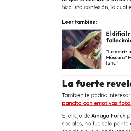
hizo una confesión, la cual 
Leer también:
El difíci
fallecim
"La actriz 
Máscara? Ma
la tv."
La fuerte reve
También te podría interesar 
pancita con emotivas foto
El enojo de
Amaya Forch
po
sociales, no fue solo por l