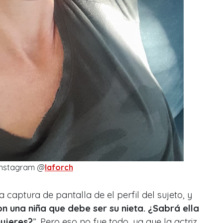
Instagram @
laforch
aptura de pantalla de el perfil del sujeto, y
n una niña que debe ser su nieta. ¿Sabrá ella
mujeres?
”. Pero eso no fue todo, ya que la actriz