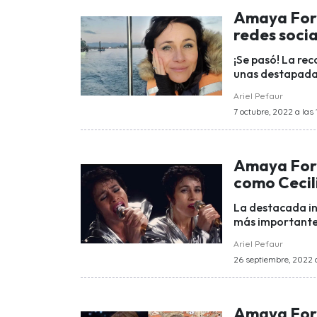
Amaya Forc
redes socia
¡Se pasó! La re
unas destapadas
Ariel Pefaur
7 octubre, 2022 a las 
Amaya Forc
como Cecil
La destacada in
más importantes
Ariel Pefaur
26 septiembre, 2022 a
Amaya Forc