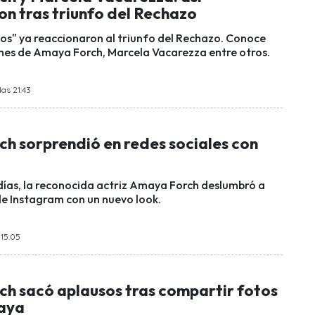
on tras triunfo del Rechazo
los" ya reaccionaron al triunfo del Rechazo. Conoce
ones de Amaya Forch, Marcela Vacarezza entre otros.
las 21:43
h sorprendió en redes sociales con
días, la reconocida actriz Amaya Forch deslumbró a
de Instagram con un nuevo look.
 15:05
h sacó aplausos tras compartir fotos
laya