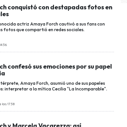
h conquistó con destapadas fotos en
les
conocida actriz Amaya Forch cautivó a sus fans con
 fotos que compartió en redes sociales.
14:36
h confesó sus emociones por su papel
ia
térprete, Amaya Forch, asumió uno de sus papeles
: interpretar a la mítica Cecilia "La Incomparable".
 las 17:38
h y Marcela Vacarezza: así