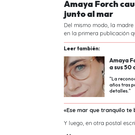
Amaya Forch caut
junto al mar
Del mismo modo, la madre 
en la primera publicación q
Leer también:
Amaya Fo
a sus 50 
"La reconoc
años tras p
detalles."
«Ese mar que tranquilo te 
Y luego, en otra postal escr