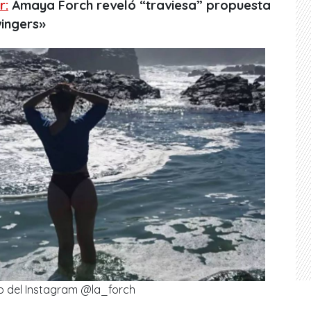
r:
Amaya Forch reveló “traviesa” propuesta
wingers»
o del Instagram @la_forch