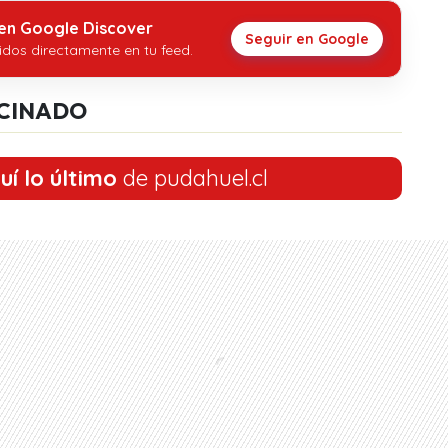
 en Google Discover
Seguir en Google
idos directamente en tu feed.
CINADO
uí lo último
de pudahuel.cl