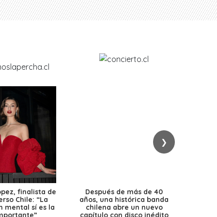
❯
ez, finalista de
Después de más de 40
Ante 
erso Chile: “La
años, una histórica banda
petr
 mental sí es la
chilena abre un nuevo
precio
mportante”
capítulo con disco inédito