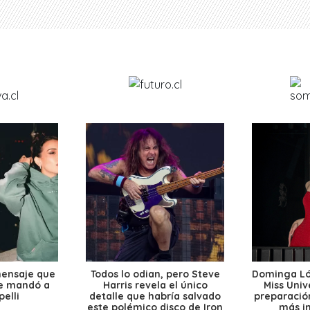
mensaje que
Todos lo odian, pero Steve
Dominga Lóp
le mandó a
Harris revela el único
Miss Univ
elli
detalle que habría salvado
preparación
este polémico disco de Iron
más i