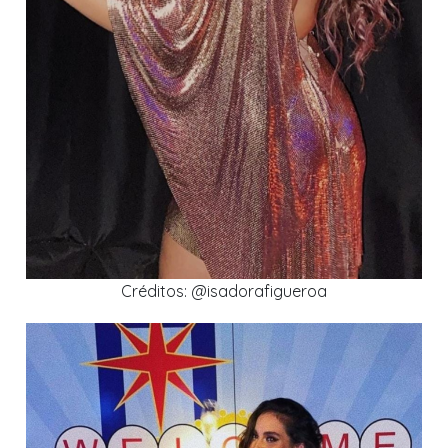
Créditos: @isadorafigueroa