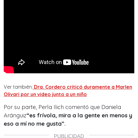
Ver también:
Dra. Cordero criticó duramente a Marlen
Olivari por un video junto a un niño
Por su parte, Perla Ilich comentó que Daniela
Aránguiz
“es frívola, mira a la gente en menos y
eso a mí no me gusta”.