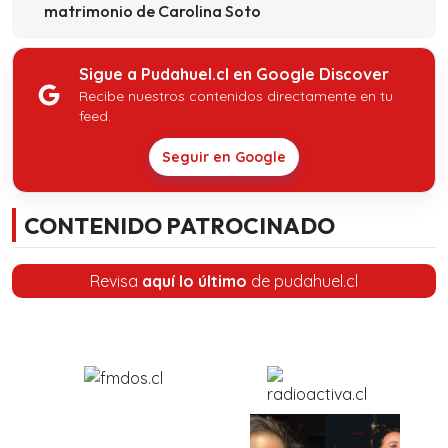
matrimonio de Carolina Soto
Sigue a Pudahuel.cl en Google Discover
Recibe nuestros contenidos directamente en tu
feed.
Seguir en Google
CONTENIDO PATROCINADO
Revisa
aquí lo último
de pudahuel.cl