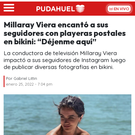
Skip to main content
EN VIVO
Millaray Viera encantó a sus
seguidores con playeras postales
en bikini: “Déjenme aquí”
La conductora de televisión Millaray Viera
impactó a sus seguidores de Instagram luego
de publicar diversas fotografías en bikini.
Por
Gabriel Littin
enero 25, 2022 - 7:04 pm