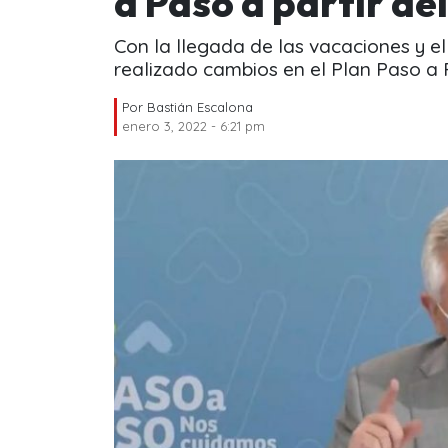
a Paso a partir de
Con la llegada de las vacaciones y e
realizado cambios en el Plan Paso a 
Por
Bastián Escalona
enero 3, 2022 - 6:21 pm