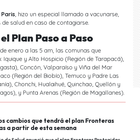
 Paris
, hizo un especial llamado a vacunarse,
 de salud en caso de contagiarse.
el Plan Paso a Paso
5 de enero a las 5 am, las comunas que
: Iquique y Alto Hospicio (Región de Tarapacá),
agasta), Concón, Valparaíso y Viña del Mar
laco (Región del Biobío), Temuco y Padre Las
nía), Chonchi, Hualaihué, Quinchao, Quellón y
agos), y Punta Arenas (Región de Magallanes).
os cambios que tendrá el plan Fronteras
as a partir de esta semana
rio de Salud anunció que el plan Fronteras Protegidas