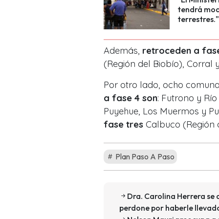
tendrá modi
terrestres."
Además,
retroceden a fas
(Región del Biobío), Corral
Por otro lado, ocho comuna
a fase 4 son
: Futrono y Río
Puyehue, Los Muermos y Pu
fase tres
Calbuco (Región 
Plan Paso A Paso
Dra. Carolina Herrera se 
perdone por haberle llevado