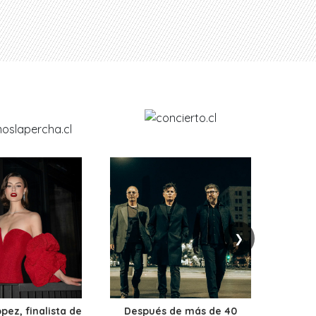
❯
ez, finalista de
Después de más de 40
Ante 