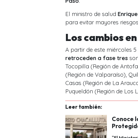
Paso
.
El ministro de salud
Enrique
para evitar mayores riesgos
Los cambios en 
A partir de este miércoles 
retroceden a fase tres
son
Tocopilla (Región de Antof
(Región de Valparaíso), Qui
Casas (Región de La Arauca
Puqueldón (Región de Los L
Leer también:
Conoce l
Protegid
"El Ministe