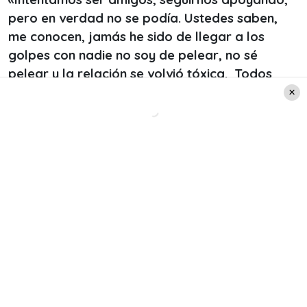
pero en verdad no se podía. Ustedes saben,
me conocen, jamás he sido de llegar a los
golpes con nadie no soy de pelear, no sé
pelear y la relación se volvió tóxica. Todos
pueden ver ese rasguño que tengo en la frente
y la verdad me cuesta contarlo y asumirlo,
pero si la relación se volvió tóxica
«.
«
La vida está para ser felices, podemos ser
felices, podemos salir adelante, pero hay que
proponérselo y en eso estoy hoy día tratando
de salir adelante, quiero que quede claro que
con él no tengo nada más
«
, manifestó Nelson
Mauri.