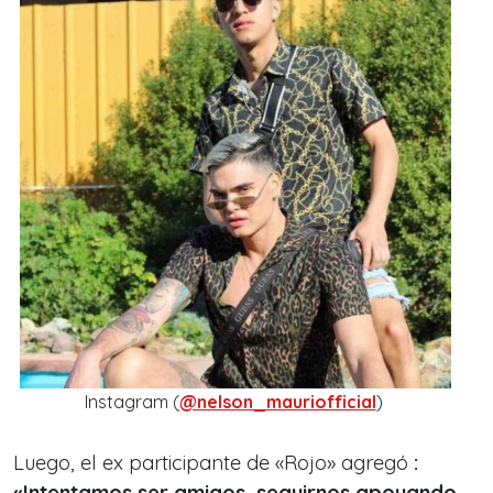
Instagram (
@nelson_mauriofficial
)
Luego, el ex participante de «Rojo» agregó
:
«
Intentamos ser amigos, seguirnos apoyando,