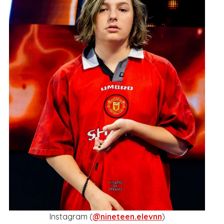
Instagram (
@nineteen.elevnn
)