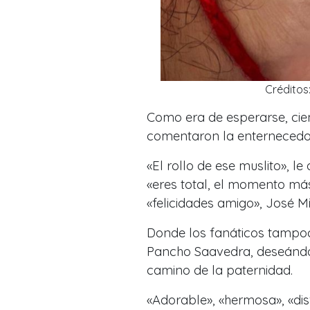
Créditos
Como era de esperarse, cie
comentaron la enternecedor
«El rollo de ese muslito», l
«eres total, el momento má
«felicidades amigo», José M
Donde los fanáticos tampoc
Pancho Saavedra, deseándol
camino de la paternidad.
«Adorable», «hermosa», «disf