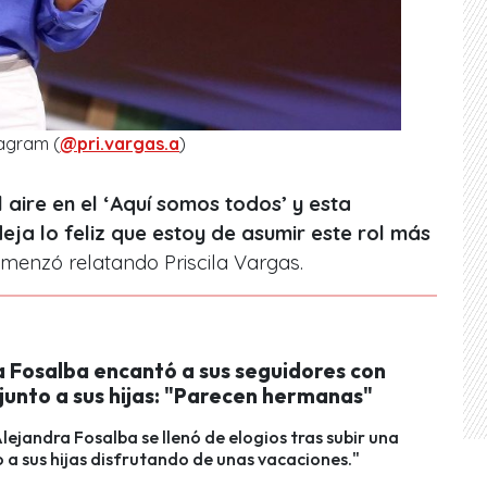
tagram (
@pri.vargas.a
)
aire en el ‘Aquí somos todos’ y esta
leja lo feliz que estoy de asumir este rol más
omenzó relatando Priscila Vargas.
a Fosalba encantó a sus seguidores con
junto a sus hijas: "Parecen hermanas"
Alejandra Fosalba se llenó de elogios tras subir una
o a sus hijas disfrutando de unas vacaciones."