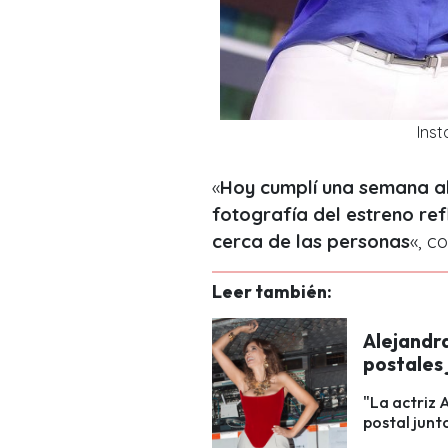
Ins
«
Hoy cumplí una semana al 
fotografía del estreno ref
cerca de las personas
«, c
Leer también:
Alejandr
postales 
"La actriz 
postal junt