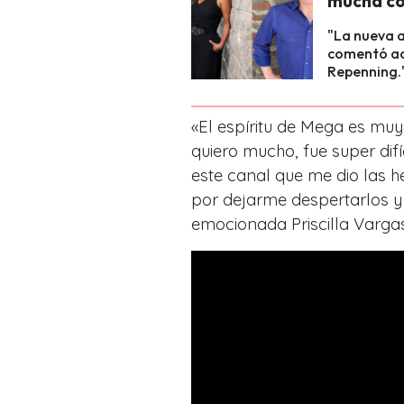
mucha co
"La nueva a
comentó ace
Repenning.
«El espíritu de Mega es muy
quiero mucho, fue super difí
este canal que me dio las h
por dejarme despertarlos y
emocionada Priscilla Vargas