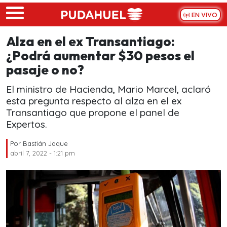
Skip to main content
EN VIVO
Alza en el ex Transantiago:
¿Podrá aumentar $30 pesos el
pasaje o no?
El ministro de Hacienda, Mario Marcel, aclaró
esta pregunta respecto al alza en el ex
Transantiago que propone el panel de
Expertos.
Por
Bastián Jaque
abril 7, 2022 - 1:21 pm