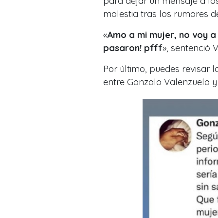
para dejar un mensaje a lo
molestia tras los rumores de
«
Amo a mi mujer, no voy a
pasaron! pfff
», sentenció 
Por último, puedes revisar 
entre Gonzalo Valenzuela y M