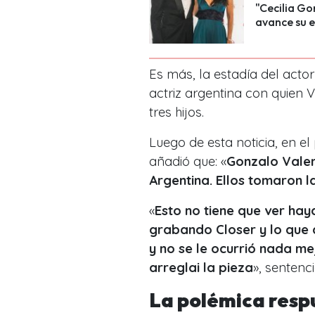
"Cecilia Go
avance su e
Es más, la estadía del actor
actriz argentina con quien 
tres hijos.
Luego de esta noticia, en 
añadió que: «
Gonzalo Valenz
Argentina. Ellos tomaron l
«
Esto no tiene que ver hay
grabando Closer y lo que q
y no se le ocurrió nada me
arreglai la pieza
», sentenc
La polémica res