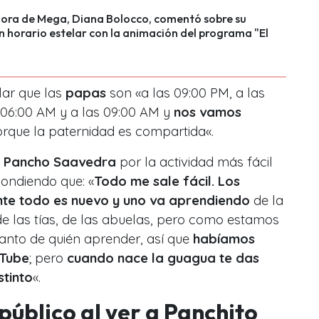
ora de Mega, Diana Bolocco, comentó sobre su
n horario estelar con la animación del programa "El
lar que las
papas
son «a
las 09:00 PM, a las
s 06:00 AM y a las 09:00 AM y
nos vamos
rque la paternidad es compartida
«.
a
Pancho Saavedra
por la actividad más fácil
pondiendo que: «
Todo me sale fácil. Los
nte todo es nuevo y uno va aprendiendo
de la
e las tías, de las abuelas, pero como estamos
nto de quién aprender, así que
habíamos
uTube
; pero
cuando nace la guagua te das
stinto
«.
público al ver a Panchito