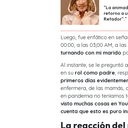
"La animad
retorno a u
Retador"."
Luego, fue enfático en seña
00:00, a las 03;00 AM, a la
turnando con mi marido
po
Al instante, se le preguntó 
en su
rol como padre
, res
primeros días evidenteme
enfermera, de las mamás, d
en pandemia no teníamos ta
visto muchas cosas en Yo
cuenta que esto es puro in
La reacción del 