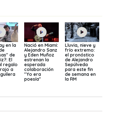
y en la
Nació en Miami:
Lluvia, nieve y
de
Alejandro Sanz
frío extremo:
sas" de
y Eden Muñoz
el pronóstico
z?: El
estrenan la
de Alejandro
l regalo
esperada
Sepúlveda
trajo a
colaboración
para este fin
guilera
"Yo era
de semana en
poesía"
la RM