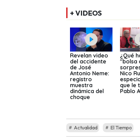
+ VIDEOS
Revelan video
¿Qué ha
del accidente
"bolsa 
de José
sorpre
Antonio Neme:
Nico Rui
registro
especia
muestra
que le 
dinámica del
Pablo A
choque
Actualidad
El Tiempo