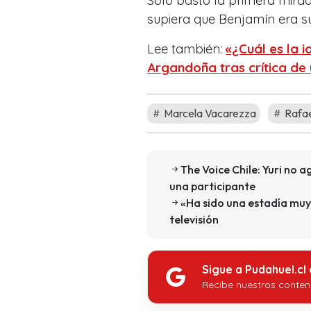
Solo bastó la primera mira
supiera que Benjamín era su 
Lee también:
«¿Cuál es la 
Argandoña tras crítica de
Marcela Vacarezza
Rafae
The Voice Chile: Yuri no a
una participante
«Ha sido una estadía muy 
televisión
Sigue a Pudahuel.cl
Recibe nuestros conten