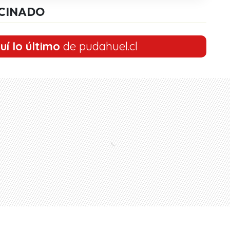
CINADO
uí lo último
de pudahuel.cl