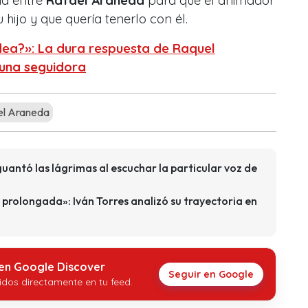
da entre
Rafael Araneda
para que el animador
hijo y que quería tenerlo con él.
idea?»: La dura respuesta de Raquel
 una seguidora
l Araneda
guantó las lágrimas al escuchar la particular voz de
prolongada»: Iván Torres analizó su trayectoria en
 en Google Discover
Seguir en Google
idos directamente en tu feed.