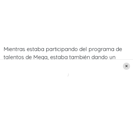
Mientras estaba participando del programa de
talentos de Mega, estaba también dando un
concierto en Colombia, precisamente en la
ciudad de Medellín.
Varios en redes sociales se preguntaron cómo lo
había hecho, sin embargo, el truco estuvo en que
el programa
El Retador
está grabado, por lo que
Myriam Hernández
pudo viajar libremente al
país caribeño.