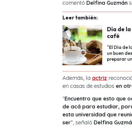
comentó
Delfina Guzmán
s
Leer también:
Día de l
café
"El Día de 
un buen de
preparar un
Además, la
actriz
reconoció
en casas de estudios
en otr
“
Encuentro que esto que oc
de acá para estudiar, po
esta universidad que reuni
ser
”, señaló
Delfina Guzmá