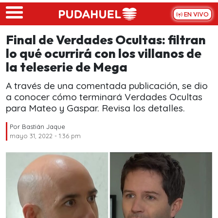
Skip to main content
EN VIVO
Final de Verdades Ocultas: filtran
lo qué ocurrirá con los villanos de
la teleserie de Mega
A través de una comentada publicación, se dio
a conocer cómo terminará Verdades Ocultas
para Mateo y Gaspar. Revisa los detalles.
Por
Bastián Jaque
mayo 31, 2022 - 1:36 pm