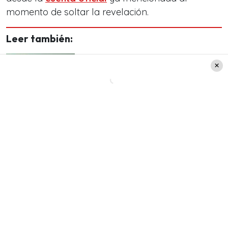
momento de soltar la revelación.
Leer también:
Kathy Orellana se confesó
sobre sus adicciones y frenó
en seco a seguidora que la
criticó
Según se conoce,
la conclusión para los villanos
vendrá de la mano de Martina
(
Camila Hirane
)
y
Olivia
(Carmen Zabala), quienes finalmente
tendrán su venganza ante todos los males que
han vivido
.